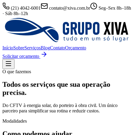
(21) 4042-6001
contato@xiva.com.br
Seg–Sex 8h–18h
· Sáb 8h–12h
Início
Sobre
Serviços
Blog
Contato
Orçamento
Solicitar orçamento
O que fazemos
Todos os serviços que sua operação
precisa.
Do CFTV à energia solar, do porteiro à obra civil. Um único
parceiro para simplificar sua rotina e reduzir custos.
Modalidades
Como podemos ajudar