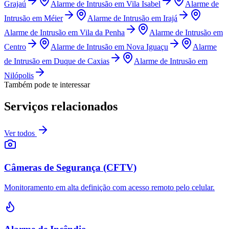
Grajaú
Alarme de Intrusão
em
Vila Isabel
Alarme de
Intrusão
em
Méier
Alarme de Intrusão
em
Irajá
Alarme de Intrusão
em
Vila da Penha
Alarme de Intrusão
em
Centro
Alarme de Intrusão
em
Nova Iguaçu
Alarme
de Intrusão
em
Duque de Caxias
Alarme de Intrusão
em
Nilópolis
Também pode te interessar
Serviços relacionados
Ver todos
Câmeras de Segurança (CFTV)
Monitoramento em alta definição com acesso remoto pelo celular.