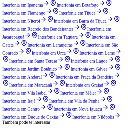
Interfonia
em
Ipanema
Interfonia
em
Botafogo
Interfonia
em
Flamengo
Interfonia
em
Tijuca
Interfonia
em
Niterói
Interfonia
em
Barra da Tijuca
Interfonia
em
Recreio dos Bandeirantes
Interfonia
em
Jacarepaguá
Interfonia
em
Taquara
Interfonia
em
Catete
Interfonia
em
Laranjeiras
Interfonia
em
São
Conrado
Interfonia
em
Urca
Interfonia
em
Leme
Interfonia
em
Santa Teresa
Interfonia
em
Lagoa
Interfonia
em
Jardim Botânico
Interfonia
em
Gávea
Interfonia
em
Andaraí
Interfonia
em
Praça da Bandeira
Interfonia
em
Maracanã
Interfonia
em
Grajaú
Interfonia
em
Vila Isabel
Interfonia
em
Méier
Interfonia
em
Irajá
Interfonia
em
Vila da Penha
Interfonia
em
Centro
Interfonia
em
Nova Iguaçu
Interfonia
em
Duque de Caxias
Interfonia
em
Nilópolis
Também pode te interessar