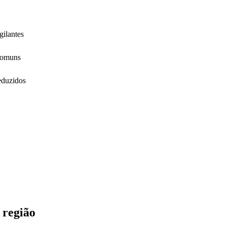
gilantes
 comuns
reduzidos
 região