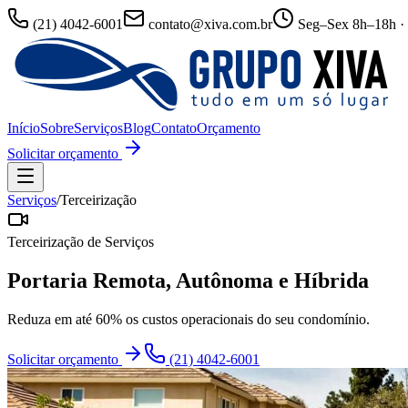
(21) 4042-6001
contato@xiva.com.br
Seg–Sex 8h–18h ·
Início
Sobre
Serviços
Blog
Contato
Orçamento
Solicitar orçamento
Serviços
/
Terceirização
Terceirização de Serviços
Portaria Remota, Autônoma e Híbrida
Reduza em até 60% os custos operacionais do seu condomínio.
Solicitar orçamento
(21) 4042-6001