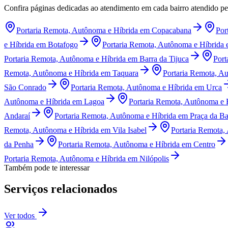
Confira páginas dedicadas ao atendimento em cada bairro atendido p
Portaria Remota, Autônoma e Híbrida
em
Copacabana
Por
e Híbrida
em
Botafogo
Portaria Remota, Autônoma e Híbrida
Portaria Remota, Autônoma e Híbrida
em
Barra da Tijuca
Port
Remota, Autônoma e Híbrida
em
Taquara
Portaria Remota, A
São Conrado
Portaria Remota, Autônoma e Híbrida
em
Urca
Autônoma e Híbrida
em
Lagoa
Portaria Remota, Autônoma e 
Andaraí
Portaria Remota, Autônoma e Híbrida
em
Praça da Ba
Remota, Autônoma e Híbrida
em
Vila Isabel
Portaria Remota,
da Penha
Portaria Remota, Autônoma e Híbrida
em
Centro
Portaria Remota, Autônoma e Híbrida
em
Nilópolis
Também pode te interessar
Serviços relacionados
Ver todos