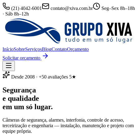
(21) 4042-6001
contato@xiva.com.br
Seg–Sex 8h–18h
· Sáb 8h–12h
Início
Sobre
Serviços
Blog
Contato
Orçamento
Solicitar orçamento
Desde 2008 · +50 avaliações 5★
Segurança
e qualidade
em um só lugar.
Câmeras de segurança, alarmes, interfonia, controle de acesso,
terceirização e engenharia — instalação, manutenção e projeto com
equipe própria.